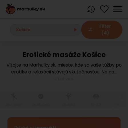
Filter
Košice
(4)
Erotické masáže Košice
Všetky
Vitajte na Marhulky.sk, mieste, kde sa vaše túžby po
erotike a relaxácii stávajú skutočnosťou. Na na
...
Bratislavský kraj
čítať viac
Bratislava
Bratislava - Dúbravka
Bratislava - Karlova Ves
Bratislava - Nové Mesto
Bratislava - Okolie
Bratislava - Petržalka
Bez trans
Dostupná
Klasika
18-20
Veľké pr
Bratislava - Ružinov
Bratislava - Staré Mesto
Bratislava - Vrakuňa
Malacky
Modra
Pridaj si
inzerát
!