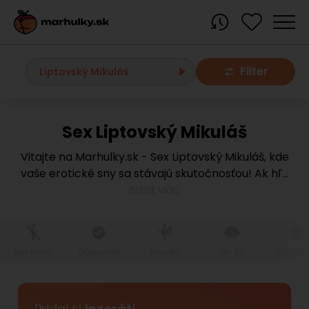
Filter
Liptovský Mikuláš
Sex Liptovský Mikuláš
Všetky
Vitajte na Marhulky.sk - Sex Liptovský Mikuláš, kde
vaše erotické sny sa stávajú skutočnosťou! Ak hľ
...
Bratislavský kraj
čítať viac
Bratislava
Bratislava - Dúbravka
Bratislava - Karlova Ves
Bratislava - Nové Mesto
Bratislava - Okolie
Bratislava - Petržalka
Bez trans
Dostupná
Klasika
18-20
Veľké pr
Bratislava - Ružinov
Bratislava - Staré Mesto
Bratislava - Vrakuňa
Malacky
Modra
Pridaj si
inzerát
!