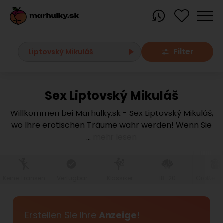
Filter
Liptovský Mikuláš
Sex Liptovský Mikuláš
Alle Orte
Willkommen bei Marhulky.sk - Sex Liptovský Mikuláš,
wo Ihre erotischen Träume wahr werden! Wenn Sie
Bratislava region
...
mehr lesen
Bratislava
Bratislava - Dúbravka
Bratislava - Karlova Ves
Bratislava - Nové Mesto
Bratislava - Okolie
Bratislava - Petržalka
Keine Transen
Verfügbar
Klassiker
18-20
Große Br
Bratislava - Ružinov
Bratislava - Staré Mesto
Bratislava - Vrakuňa
Malacky
Erstellen Sie Ihre
Anzeige
!
Modra