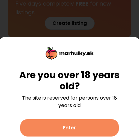
Pezinok
Five days completely
FREE
for new
Senec
Stupava
listings.
Trnava region
Create listing
Dunajská Streda
Galanta
Piešťany
Senica
Trnava
Vrbové
Tantra Liptov
(
45
)
Unavailable
Trenčín region
Liptovský Mikuláš
Bojnice
Handlová
Are you over 18 years
Nové Mesto nad Váhom
Považská Bystrica
old?
Prievidza
Trenčín
Nitra region
The site is reserved for persons over 18
Komárno
years old
Levice
Nitra
Nové Zámky
Topoľčany
Enter
Žilina region
Liptovský Mikuláš