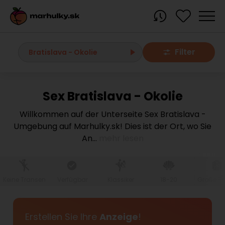
Filter
Bratislava - Okolie
Sex Bratislava - Okolie
Alle Orte
Willkommen auf der Unterseite Sex Bratislava -
Umgebung auf Marhulky.sk! Dies ist der Ort, wo Sie
Bratislava region
An
...
mehr lesen
Bratislava
Bratislava - Dúbravka
Bratislava - Karlova Ves
Bratislava - Nové Mesto
Bratislava - Okolie
Bratislava - Petržalka
Keine Transen
Verfügbar
Klassiker
18-20
Große Br
Bratislava - Ružinov
Bratislava - Staré Mesto
Bratislava - Vrakuňa
Malacky
Erstellen Sie Ihre
Anzeige
!
Modra