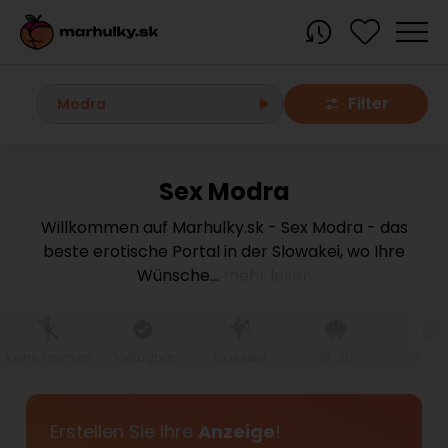
Filter
Modra
Sex Modra
Alle Orte
Willkommen auf Marhulky.sk - Sex Modra - das
beste erotische Portal in der Slowakei, wo Ihre
Bratislava region
Wünsche
...
mehr lesen
Bratislava
Bratislava - Dúbravka
Bratislava - Karlova Ves
Bratislava - Nové Mesto
Bratislava - Okolie
Bratislava - Petržalka
Keine Transen
Verfügbar
Klassiker
18-20
Große Br
Bratislava - Ružinov
Bratislava - Staré Mesto
Bratislava - Vrakuňa
Malacky
Erstellen Sie Ihre
Anzeige
!
Modra