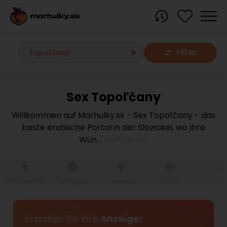
Filter
Topoľčany
Sex Topoľčany
Alle Orte
Willkommen auf Marhulky.sk - Sex Topoľčany - das
beste erotische Portal in der Slowakei, wo Ihre
Bratislava region
Wün
...
mehr lesen
Bratislava
Bratislava - Dúbravka
Bratislava - Karlova Ves
Bratislava - Nové Mesto
Bratislava - Okolie
Bratislava - Petržalka
Keine Transen
Verfügbar
Klassiker
18-20
Große Br
Bratislava - Ružinov
Bratislava - Staré Mesto
Bratislava - Vrakuňa
Malacky
Erstellen Sie Ihre
Anzeige
!
Modra