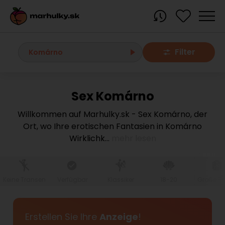
Filter
Komárno
Sex Komárno
Alle Orte
Willkommen auf Marhulky.sk - Sex Komárno, der
Ort, wo Ihre erotischen Fantasien in Komárno
Bratislava region
Wirklichk
...
mehr lesen
Bratislava
Bratislava - Dúbravka
Bratislava - Karlova Ves
Bratislava - Nové Mesto
Bratislava - Okolie
Bratislava - Petržalka
Keine Transen
Verfügbar
Klassiker
18-20
Große Br
Bratislava - Ružinov
Bratislava - Staré Mesto
Bratislava - Vrakuňa
Malacky
Erstellen Sie Ihre
Anzeige
!
Modra