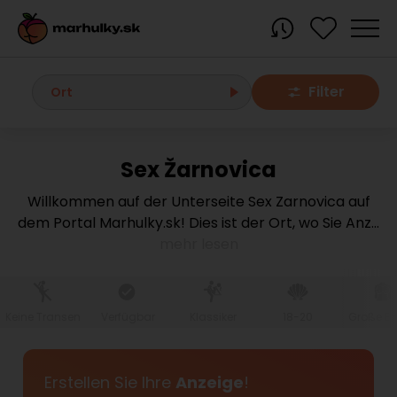
Filter
Ort
Sex Žarnovica
Alle Orte
Willkommen auf der Unterseite Sex Zarnovica auf
dem Portal Marhulky.sk! Dies ist der Ort, wo Sie Anz
...
Bratislava region
mehr lesen
Bratislava
Bratislava - Dúbravka
Bratislava - Karlova Ves
Bratislava - Nové Mesto
Bratislava - Okolie
Bratislava - Petržalka
Keine Transen
Verfügbar
Klassiker
18-20
Große Br
Bratislava - Ružinov
Bratislava - Staré Mesto
Bratislava - Vrakuňa
Malacky
Erstellen Sie Ihre
Anzeige
!
Modra