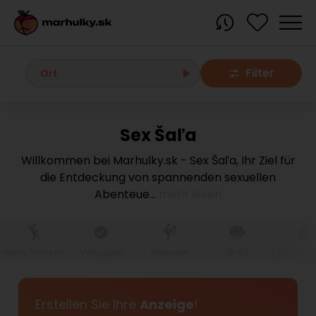
Filter
Ort
Sex Šaľa
Alle Orte
Willkommen bei Marhulky.sk - Sex Šaľa, Ihr Ziel für
die Entdeckung von spannenden sexuellen
Bratislava region
Abenteue
...
mehr lesen
Bratislava
Bratislava - Dúbravka
Bratislava - Karlova Ves
Bratislava - Nové Mesto
Bratislava - Okolie
Bratislava - Petržalka
Keine Transen
Verfügbar
Klassiker
18-20
Große Br
Bratislava - Ružinov
Bratislava - Staré Mesto
Bratislava - Vrakuňa
Malacky
Erstellen Sie Ihre
Anzeige
!
Modra