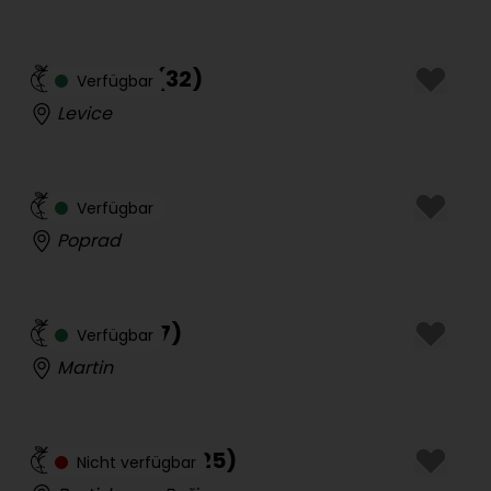
Lucinka
(
32
)
Verfügbar
Levice
Sol
(
24
)
Verfügbar
Poprad
Sárka
(
27
)
Verfügbar
Martin
Tantranea
(
25
)
Nicht verfügbar