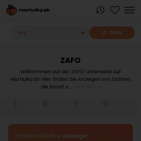
Filter
Ort
ZAFO
Alle Orte
Willkommen auf der ZAFO Unterseite auf
Marhulky.sk! Hier finden Sie Anzeigen von Damen,
Bratislava region
die bereit s
...
mehr lesen
Bratislava
Bratislava - Dúbravka
Bratislava - Karlova Ves
Bratislava - Nové Mesto
Bratislava - Okolie
Bratislava - Petržalka
Keine Transen
Verfügbar
Klassiker
18-20
Große Br
Bratislava - Ružinov
Bratislava - Staré Mesto
Bratislava - Vrakuňa
Malacky
Erstellen Sie Ihre
Anzeige
!
Modra