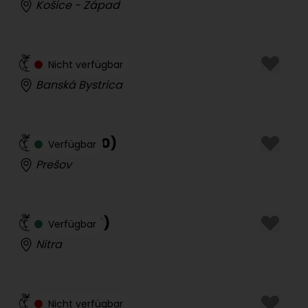
Košice - Západ
Sofia
(
20
)
Nicht verfügbar
Banská Bystrica
Raven
(
30
)
Verfügbar
Prešov
Karin
(
23
)
Verfügbar
Nitra
Cindy
(
44
)
Nicht verfügbar