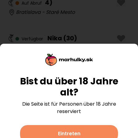
Ingrid
(
44
)
Auf Abruf
Bratislava - Staré Mesto
Príjemná Nika
(
30
)
Verfügbar
Košice - Západ
Shemale Marilyn
(
19
)
Auf Abruf
Bist du über 18 Jahre
Komárno
alt?
Die Seite ist für Personen über 18 Jahre
Sandra
(
48
)
Verfügbar
reserviert
Lučenec
Eintreten