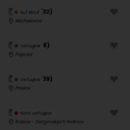
Sandra
(
32
)
Auf Abruf
Michalovce
Simon
(
28
)
Verfügbar
Poprad
Valéria
(
39
)
Verfügbar
Prešov
Zara
(
43
)
Nicht verfügbar
Košice - Dargovských hrdinov