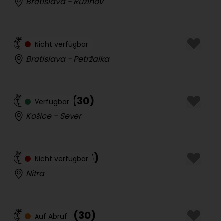
Bratislava - Ružinov
Regina
(
38
)
Nicht verfügbar
Bratislava - Petržalka
Vášnivá
(
30
)
Verfügbar
Košice - Sever
Sima Sáž
(
25
)
Nicht verfügbar
Nitra
Lylianna
(
30
)
Auf Abruf