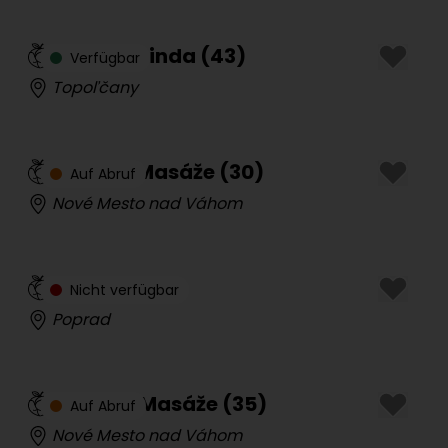
Masáže Linda
(
43
)
Verfügbar
Topoľčany
Monika Masáže
(
30
)
Auf Abruf
Nové Mesto nad Váhom
Laura
(
24
)
Nicht verfügbar
Poprad
Daniela Masáže
(
35
)
Auf Abruf
Nové Mesto nad Váhom