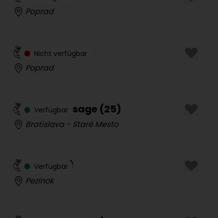
Poprad
Laura
(
24
)
Nicht verfügbar
Poprad
Thai Massage
(
25
)
Verfügbar
Bratislava - Staré Mesto
Tina
(
42
)
Verfügbar
Pezinok