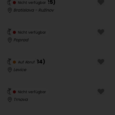
Tantranea
(
25
)
Nicht verfügbar
Bratislava - Ružinov
Simon
(
28
)
Nicht verfügbar
Poprad
Candy
(
34
)
Auf Abruf
Levice
Zoe
(
39
)
Nicht verfügbar
Trnava