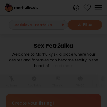
Filter
Bratislava - Petržalka
Sex Petržalka
All localities
Welcome to Marhulky.sk, a place where your
desires and fantasies can become reality in the
Bratislava region
heart of
...
read more
Bratislava
Bratislava - Dúbravka
Bratislava - Karlova Ves
Bratislava - Nové Mesto
Bratislava - Okolie
Bratislava - Petržalka
No trans
Available
Classic
18-20
Big bo
Bratislava - Ružinov
Bratislava - Staré Mesto
Bratislava - Vrakuňa
Malacky
Create your
listing
!
Modra