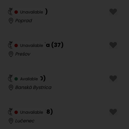
Laura
(
24
)
Unavailable
Poprad
Veľké Prsia
(
37
)
Unavailable
Prešov
Sofia
(
20
)
Available
Banská Bystrica
Sandra
(
48
)
Unavailable
Lučenec