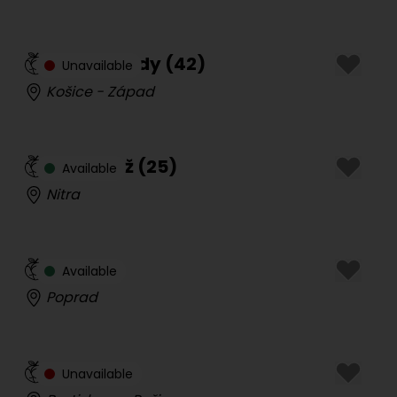
Sexy Blondy
(
42
)
Unavailable
Košice - Západ
Sima Sáž
(
25
)
Available
Nitra
Sol
(
24
)
Available
Poprad
Táni
(
32
)
Unavailable