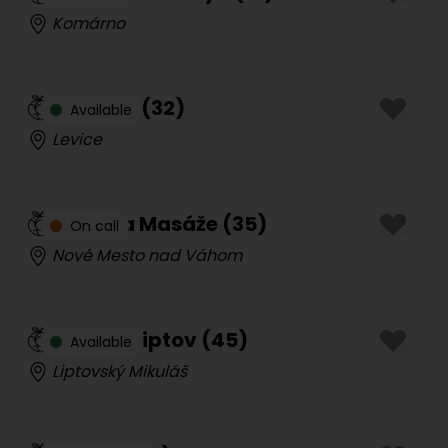
Komárno
Lucinka
(
32
)
Available
Levice
Daniela Masáže
(
35
)
On call
Nové Mesto nad Váhom
Tantra Liptov
(
45
)
Available
Liptovský Mikuláš