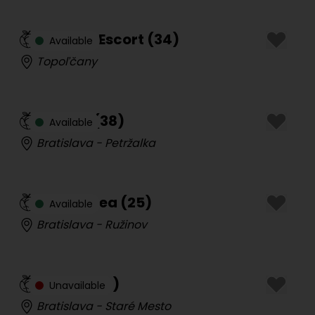
Evina aj Escort
(
34
)
Available
Topoľčany
Regina
(
38
)
Available
Bratislava - Petržalka
Tantranea
(
25
)
Available
Bratislava - Ružinov
Ingrid
(
44
)
Unavailable
Bratislava - Staré Mesto