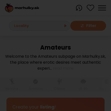
Filter
Locality
Amateurs
All localities
Welcome to the Amateurs subpage on Marhulky.sk,
the place where erotic desires meet authentic
Bratislava region
experi
...
read more
Bratislava
Bratislava - Dúbravka
Bratislava - Karlova Ves
Bratislava - Nové Mesto
Bratislava - Okolie
Bratislava - Petržalka
No trans
Available
Classic
18-20
Big bo
Bratislava - Ružinov
Bratislava - Staré Mesto
Bratislava - Vrakuňa
Malacky
Create your
listing
!
Modra