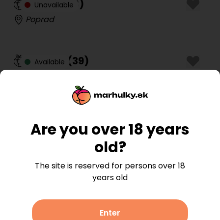
Simon
(
28
)
Unavailable
Poprad
Valéria
(
39
)
Available
Prešov
Zoe
(
39
)
Unavailable
Are you over 18 years
Trnava
old?
The site is reserved for persons over 18
Thai Massage
(
25
)
Available
years old
Bratislava - Staré Mesto
Enter