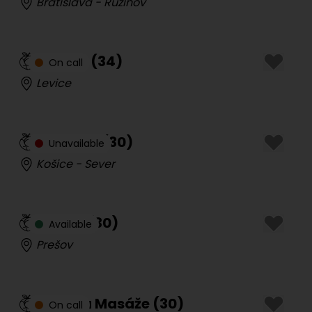
Bratislava - Ružinov
Candy
(
34
)
On call
Levice
Vášnivá
(
30
)
Unavailable
Košice - Sever
Raven
(
30
)
Available
Prešov
Monika Masáže
(
30
)
On call