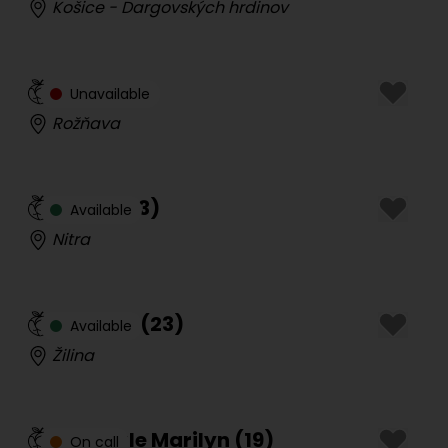
Košice - Dargovských hrdinov
Mia
(
40
)
Unavailable
Rožňava
Karin
(
23
)
Available
Nitra
Anet Cz
(
23
)
Available
Žilina
Shemale Marilyn
(
19
)
On call