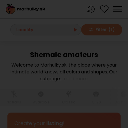
Filter (1)
Locality
Shemale amateurs
All localities
Welcome to Marhulky.sk, the place where your
intimate world knows all colors and shapes. Our
Bratislava region
subpage
...
read more
Bratislava
Bratislava - Dúbravka
Bratislava - Karlova Ves
Bratislava - Nové Mesto
Bratislava - Okolie
Bratislava - Petržalka
No trans
Available
Classic
18-20
Big bo
Bratislava - Ružinov
Bratislava - Staré Mesto
Bratislava - Vrakuňa
Malacky
Create your
listing
!
Modra