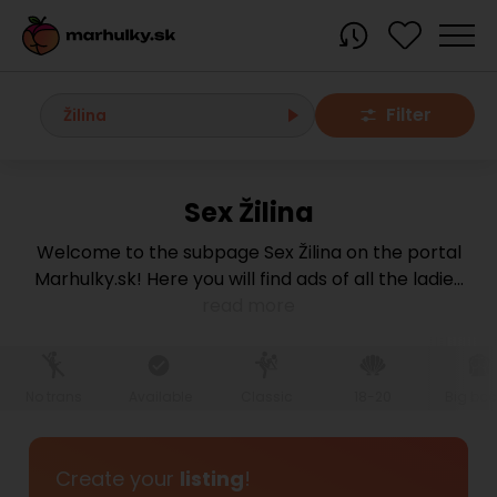
Filter
Žilina
Sex Žilina
All localities
Welcome to the subpage Sex Žilina on the portal
Marhulky.sk! Here you will find ads of all the ladie
...
Bratislava region
read more
Bratislava
Bratislava - Dúbravka
Bratislava - Karlova Ves
Bratislava - Nové Mesto
Bratislava - Okolie
Bratislava - Petržalka
No trans
Available
Classic
18-20
Big bo
Bratislava - Ružinov
Bratislava - Staré Mesto
Bratislava - Vrakuňa
Malacky
Create your
listing
!
Modra